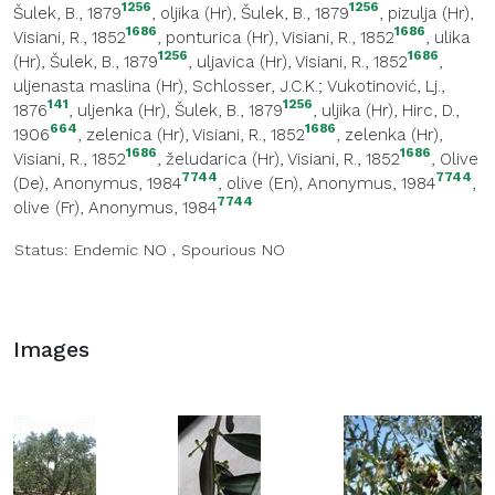
1256
1256
Šulek, B., 1879
,
oljika (Hr)
, Šulek, B., 1879
,
pizulja (Hr)
,
1686
1686
Visiani, R., 1852
,
ponturica (Hr)
, Visiani, R., 1852
,
ulika
1256
1686
(Hr)
, Šulek, B., 1879
,
uljavica (Hr)
, Visiani, R., 1852
,
uljenasta maslina (Hr)
, Schlosser, J.C.K.; Vukotinović, Lj.,
141
1256
1876
,
uljenka (Hr)
, Šulek, B., 1879
,
uljika (Hr)
, Hirc, D.,
664
1686
1906
,
zelenica (Hr)
, Visiani, R., 1852
,
zelenka (Hr)
,
1686
1686
Visiani, R., 1852
,
želudarica (Hr)
, Visiani, R., 1852
,
Olive
7744
7744
(De)
, Anonymus, 1984
,
olive (En)
, Anonymus, 1984
,
7744
olive (Fr)
, Anonymus, 1984
Status:
Endemic
NO
,
Spourious
NO
Images