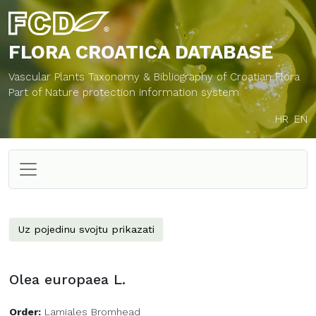
FLORA CROATICA
DATABASE
Vascular Plants Taxonomy & Bibliography of Croatian Flora
Part of Nature protection information system
HR
EN
Uz pojedinu svojtu prikazati
Olea europaea L.
Order:
Lamiales Bromhead