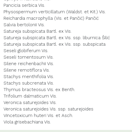
Pancicia serbica Vis.
Physospermum verticillatum (Waldst. et Kit.) Vis.
Reichardia macrophylla (Vis. et Pančić) Pančić
Salvia bertolonii Vis.
Satureja subspicata Bartl. ex Vis.
Satureja subspicata Bartl. ex Vis. ssp. liburnica Šilić
Satureja subspicata Bartl. ex Vis. ssp. subspicata
Seseli globiferum Vis.
Seseli tomentosum Vis.
Silene reichenbachii Vis.
Silene remotiflora Vis.
Stachys menthifolia Vis.
Stachys subcrenata Vis.
Thymus bracteosus Vis. ex Benth.
Trifolium dalmaticum Vis.
Veronica saturejoides Vis.
Veronica saturejoides Vis. ssp. saturejoides
Vincetoxicum huteri Vis. et Asch.
Viola grisebachiana Vis.