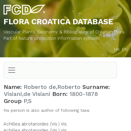
FLORA CROATICA
DATABASE
Vascular Plants Taxonomy & Bibliography of Croatian Flora
Part of Nature protection information system
HR
EN
Name:
Roberto de,Roberto
Surname:
Visiani,de Visiani
Born:
1800-1878
Group
P,S
his person is also author of following taxa:
Achillea abrotanoides (Vis.) Vis.
Achillea abrotanoides (Vis.) Vis.