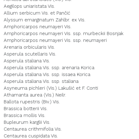
Aegilops uniaristata Vis.
Allium serbicum Vis. et Pančić
Alyssum emarginatum Zahlbr. ex Vis.
Amphoricarpos neumayeri Vis.
Amphoricarpos neumayeri Vis. ssp. murbeckii Bosnjak
Amphoricarpos neumayeri Vis. ssp. neumayeri
Arenaria orbicularis Vis.
Asperula scutellaris Vis.
Asperula staliana Vis.
Asperula staliana Vis. ssp. arenaria Korica
Asperula staliana Vis. ssp. issaea Korica
Asperula staliana Vis. ssp. staliana
Asyneuma pichleri (Vis.) Lakušić et F. Conti
Athamanta aurea (Vis.) Neilr.
Ballota rupestris (Biv.) Vis.
Brassica botterii Vis.
Brassica mollis Vis.
Bupleurum karglii Vis.
Centaurea crithmifolia Vis.
Centaurea cuspidata Vis.