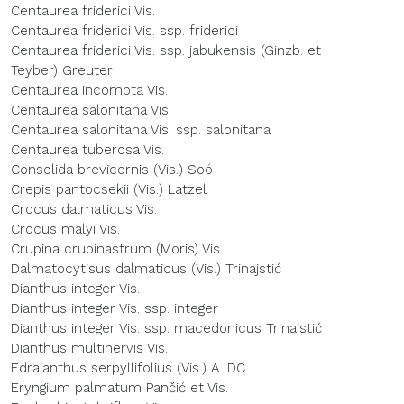
Centaurea friderici Vis.
Centaurea friderici Vis. ssp. friderici
Centaurea friderici Vis. ssp. jabukensis (Ginzb. et
Teyber) Greuter
Centaurea incompta Vis.
Centaurea salonitana Vis.
Centaurea salonitana Vis. ssp. salonitana
Centaurea tuberosa Vis.
Consolida brevicornis (Vis.) Soó
Crepis pantocsekii (Vis.) Latzel
Crocus dalmaticus Vis.
Crocus malyi Vis.
Crupina crupinastrum (Moris) Vis.
Dalmatocytisus dalmaticus (Vis.) Trinajstić
Dianthus integer Vis.
Dianthus integer Vis. ssp. integer
Dianthus integer Vis. ssp. macedonicus Trinajstić
Dianthus multinervis Vis.
Edraianthus serpyllifolius (Vis.) A. DC.
Eryngium palmatum Pančić et Vis.