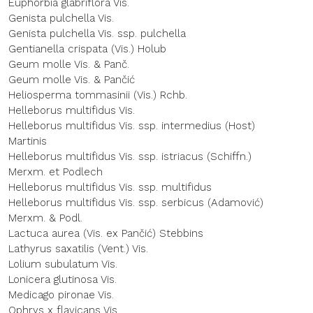
Euphorbia glabriflora Vis.
Genista pulchella Vis.
Genista pulchella Vis. ssp. pulchella
Gentianella crispata (Vis.) Holub
Geum molle Vis. & Panč.
Geum molle Vis. & Pančić
Heliosperma tommasinii (Vis.) Rchb.
Helleborus multifidus Vis.
Helleborus multifidus Vis. ssp. intermedius (Host)
Martinis
Helleborus multifidus Vis. ssp. istriacus (Schiffn.)
Merxm. et Podlech
Helleborus multifidus Vis. ssp. multifidus
Helleborus multifidus Vis. ssp. serbicus (Adamović)
Merxm. & Podl.
Lactuca aurea (Vis. ex Pančić) Stebbins
Lathyrus saxatilis (Vent.) Vis.
Lolium subulatum Vis.
Lonicera glutinosa Vis.
Medicago pironae Vis.
Ophrys x flavicans Vis.