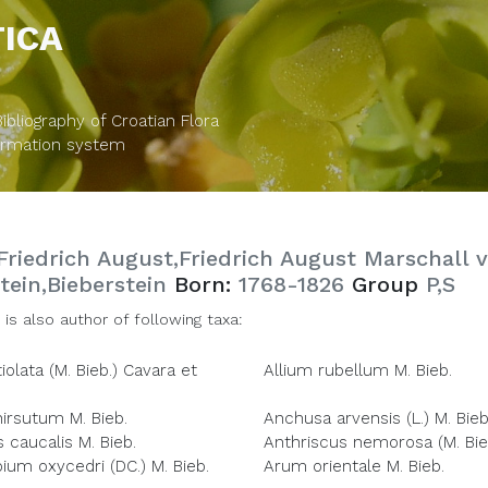
TICA
bliography of Croatian Flora
formation system
Friedrich August,Friedrich August Marschall 
tein,Bieberstein
Born:
1768-1826
Group
P,S
 is also author of following taxa:
tiolata (M. Bieb.) Cavara et
Allium rubellum M. Bieb.
irsutum M. Bieb.
Anchusa arvensis (L.) M. Bieb
 caucalis M. Bieb.
Anthriscus nemorosa (M. Bie
ium oxycedri (DC.) M. Bieb.
Arum orientale M. Bieb.