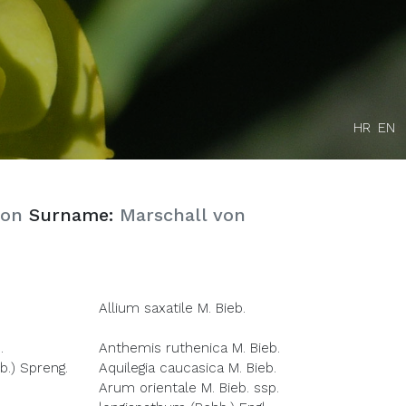
HR
EN
von
Surname:
Marschall von
Allium saxatile M. Bieb.
.
Anthemis ruthenica M. Bieb.
b.) Spreng.
Aquilegia caucasica M. Bieb.
Arum orientale M. Bieb. ssp.