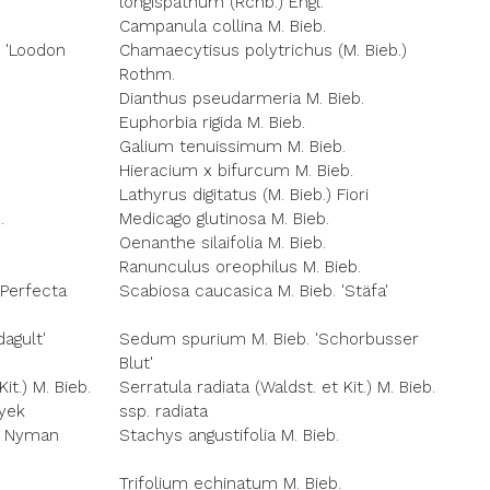
longispathum (Rchb.) Engl.
Campanula collina M. Bieb.
. 'Loodon
Chamaecytisus polytrichus (M. Bieb.)
Rothm.
Dianthus pseudarmeria M. Bieb.
Euphorbia rigida M. Bieb.
Galium tenuissimum M. Bieb.
Hieracium x bifurcum M. Bieb.
Lathyrus digitatus (M. Bieb.) Fiori
.
Medicago glutinosa M. Bieb.
Oenanthe silaifolia M. Bieb.
Ranunculus oreophilus M. Bieb.
'Perfecta
Scabiosa caucasica M. Bieb. 'Stäfa'
agult'
Sedum spurium M. Bieb. 'Schorbusser
Blut'
it.) M. Bieb.
Serratula radiata (Waldst. et Kit.) M. Bieb.
ayek
ssp. radiata
.) Nyman
Stachys angustifolia M. Bieb.
Trifolium echinatum M. Bieb.