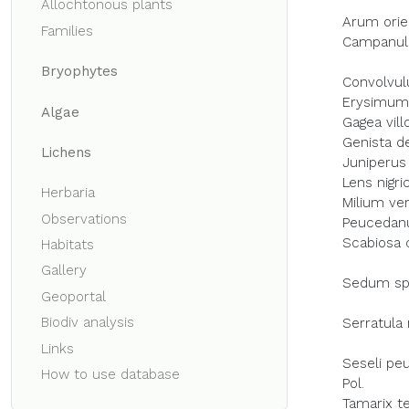
Allochtonous plants
Arum orien
Families
Campanula 
Bryophytes
Convolvul
Erysimum 
Algae
Gagea vill
Genista d
Lichens
Juniperus 
Lens nigri
Herbaria
Milium ver
Observations
Peucedanum
Scabiosa c
Habitats
Gallery
Sedum spu
Geoportal
Biodiv analysis
Serratula r
Links
Seseli pe
How to use database
Pol.
Tamarix te