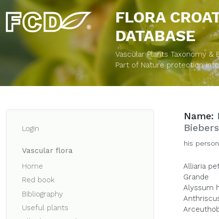
FLORA CROA
DATABASE
Vascular Plants Taxonomy & Bi
Part of Nature protection in
Name:
Biebers
Login
his person
Vascular flora
Home
Alliaria pe
Grande
Red book
Alyssum h
Bibliography
Anthriscus
Useful plants
Arceuthob