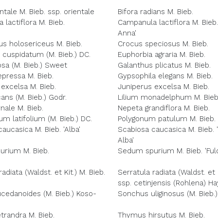
tale M. Bieb. ssp. orientale
Bifora radians M. Bieb.
lactiflora M. Bieb.
Campanula lactiflora M. Bieb
Anna'
us holosericeus M. Bieb.
Crocus speciosus M. Bieb.
cuspidatum (M. Bieb.) DC.
Euphorbia agraria M. Bieb.
osa (M. Bieb.) Sweet
Galanthus plicatus M. Bieb.
epressa M. Bieb.
Gypsophila elegans M. Bieb.
excelsa M. Bieb.
Juniperus excelsa M. Bieb.
cans (M. Bieb.) Godr.
Lilium monadelphum M. Bieb
nale M. Bieb.
Nepeta grandiflora M. Bieb.
 latifolium (M. Bieb.) DC.
Polygonum patulum M. Bieb.
aucasica M. Bieb. 'Alba'
Scabiosa caucasica M. Bieb. 
Alba'
rium M. Bieb.
Sedum spurium M. Bieb. 'Fuld
adiata (Waldst. et Kit.) M. Bieb.
Serratula radiata (Waldst. et K
ssp. cetinjensis (Rohlena) H
ucedanoides (M. Bieb.) Koso-
Sonchus uliginosus (M. Bieb
trandra M. Bieb.
Thymus hirsutus M. Bieb.