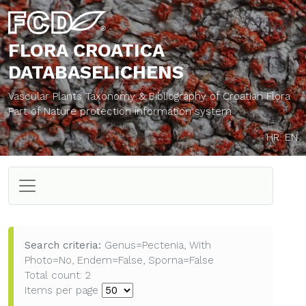
FLORA CROATICA
DATABASE
LICHENS
Vascular Plants Taxonomy & Bibliography of Croatian Flora
Part of Nature protection information system
HR
EN
Search criteria:
Genus=Pectenia, With
Photo=No, Endem=False, Sporna=False
Total count: 2
Items per page