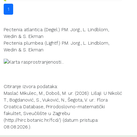
1
Pectenia atlantica (Degel.) P.M. Jorg., L. Lindblom,
Wedin & S. Ekman
Pectenia plumbea (Lightf.) P.M. Jorg., L. Lindblom,
Wedin & S. Ekman
Citiranje izvora podataka:
Maslać Mikulec, M., Doboš, M. ur. (2026): Lišaji. U Nikolić
T., Bogdanović, S., Vuković, N., Šegota, V. ur.: Flora
Croatica Database, Prirodoslovno-matematički
fakultet, Sveučilište u Zagrebu
(http://hirc.botanic.hr/fcd/) (datum pristupa:
08.08.2026.).